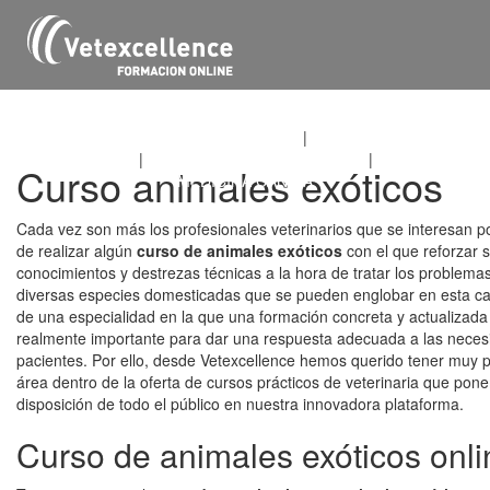
CURSO DE MEDICINA DE URGENCIAS
|
CURSO DE MEDICINA
DE EXÓTICOS
|
CURSO DE MEDICINA FELINA
|
CURSO DE
Curso animales exóticos
MEDICINA CANINA
Cada vez son más los profesionales veterinarios que se interesan por
de realizar algún
curso de animales exóticos
con el que reforzar 
conocimientos y destrezas técnicas a la hora de tratar los problema
diversas especies domesticadas que se pueden englobar en esta cat
de una especialidad en la que una formación concreta y actualizada
realmente importante para dar una respuesta adecuada a las neces
pacientes. Por ello, desde Vetexcellence hemos querido tener muy 
área dentro de la oferta de cursos prácticos de veterinaria que pon
disposición de todo el público en nuestra innovadora plataforma.
Curso de animales exóticos onli