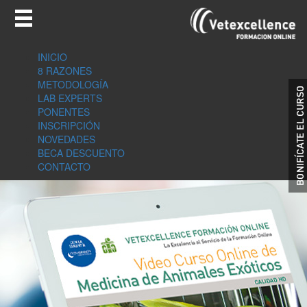
INICIO
8 RAZONES
METODOLOGÍA
LAB EXPERTS
PONENTES
INSCRIPCIÓN
NOVEDADES
BECA DESCUENTO
CONTACTO