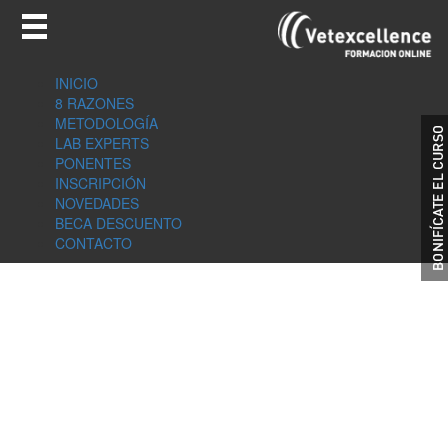
INICIO
8 RAZONES
METODOLOGÍA
LAB EXPERTS
PONENTES
INSCRIPCIÓN
NOVEDADES
BECA DESCUENTO
CONTACTO
Labexpert Unidad 1
Claves en la