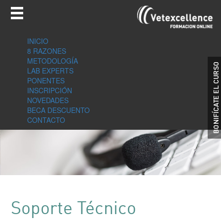
INICIO
8 RAZONES
METODOLOGÍA
LAB EXPERTS
PONENTES
INSCRIPCIÓN
NOVEDADES
BECA DESCUENTO
CONTACTO
Soporte Técnico