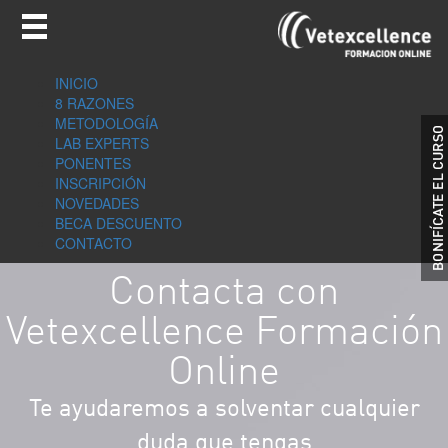
INICIO
8 RAZONES
METODOLOGÍA
LAB EXPERTS
PONENTES
INSCRIPCIÓN
NOVEDADES
BECA DESCUENTO
CONTACTO
Contacta con
Vetexcellence Formación
Online
Te ayudaremos a solventar cualquier
duda que tengas