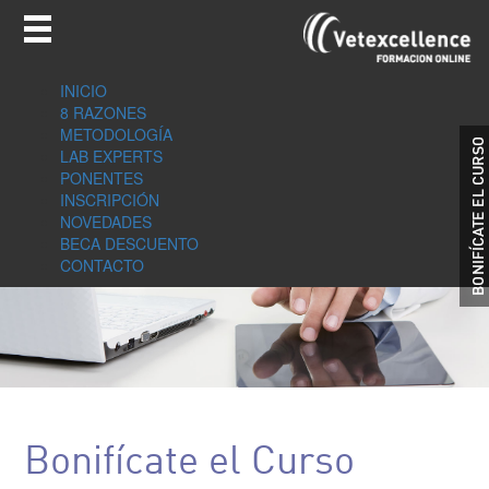
INICIO
8 RAZONES
METODOLOGÍA
LAB EXPERTS
PONENTES
INSCRIPCIÓN
NOVEDADES
BECA DESCUENTO
CONTACTO
Bonifícate el Curso