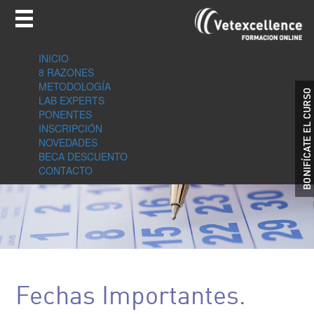
INICIO
8 RAZONES
METODOLOGÍA
LAB EXPERTS
PONENTES
INSCRIPCIÓN
NOVEDADES
BECA DESCUENTO
CONTACTO
Fechas Importantes.