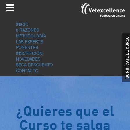
INICIO
8 RAZONES
METODOLOGÍA
LAB EXPERTS
PONENTES
INSCRIPCIÓN
NOVEDADES
BECA DESCUENTO
CONTACTO
¿Quieres que el
Curso te salga