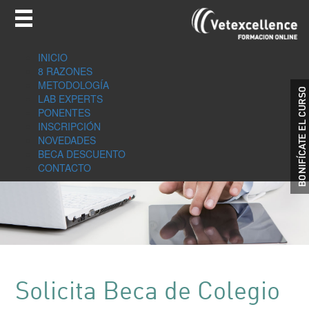
INICIO
8 RAZONES
METODOLOGÍA
LAB EXPERTS
PONENTES
INSCRIPCIÓN
NOVEDADES
BECA DESCUENTO
CONTACTO
Solicita Beca de Colegio