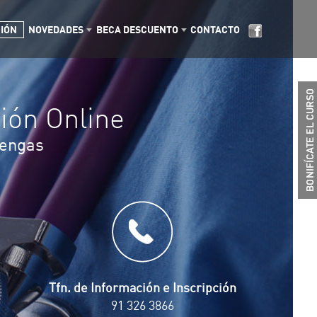
CIÓN
NOVEDADES
BECA DESCUENTO
CONTACTO
ión Online
tengas
Tfn. de Información e Inscripción
91 326 3866