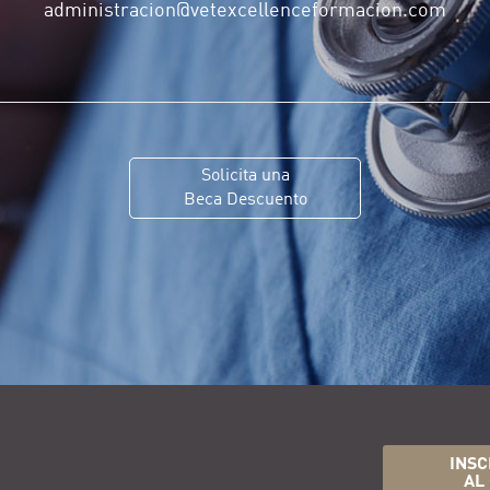
administracion@vetexcellenceformacion.com
Solicita una
Beca Descuento
INSC
AL