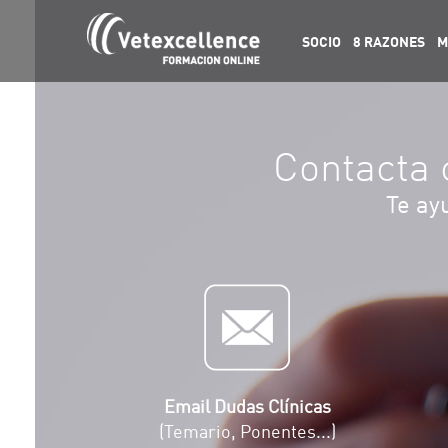
SOCIO
8 RAZONES
M
Contacta 
Te ay
Email Dudas Clínicas
(Temario, Ponentes...)