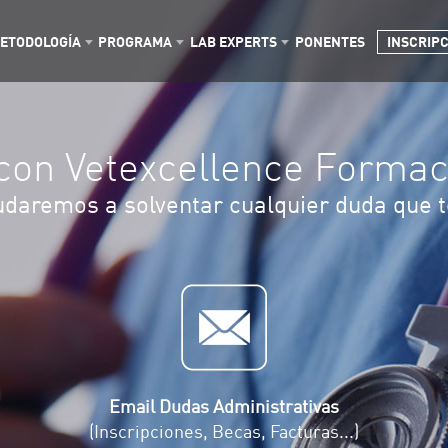
ETODOLOGÍA
PROGRAMA
LAB EXPERTS
PONENTES
INSCRIP
con Vetexcellence Formac
udaremos a solventar cualquier duda que 
Email Dudas Administrativas
(Inscripciones, Becas, Facturas...)