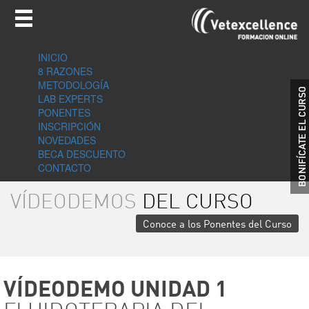
INICIO
8 RAZONES
METODOLOGÍA
LAB EXPERTS
PONENTES
INSCRIPCIÓN
NOVEDADES
BECA DESCUENTO
CONTACTO
VÍDEODEMOS
DEL CURSO
Conoce a los Ponentes del Curso
VÍDEODEMO UNIDAD 1