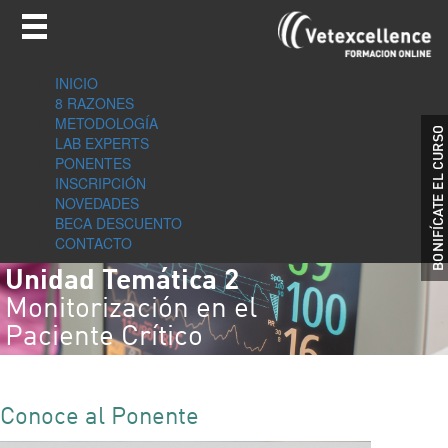
INICIO
8 RAZONES
METODOLOGÍA
LAB EXPERTS
PONENTES
INSCRIPCIÓN
NOVEDADES
BECA DESCUENTO
CONTACTO
Unidad Temática 2
Monitorización en el
Paciente Crítico
Conoce al Ponente