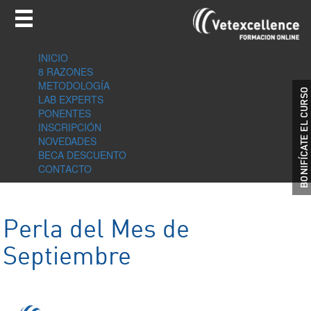
INICIO
8 RAZONES
METODOLOGÍA
LAB EXPERTS
PONENTES
INSCRIPCIÓN
NOVEDADES
BECA DESCUENTO
CONTACTO
Perla del Mes de
Septiembre