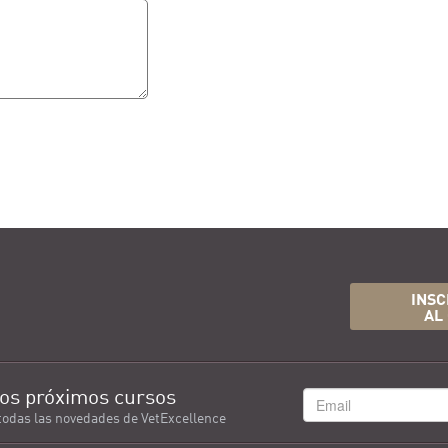
INSC
AL
os próximos cursos
todas las novedades de VetExcellence