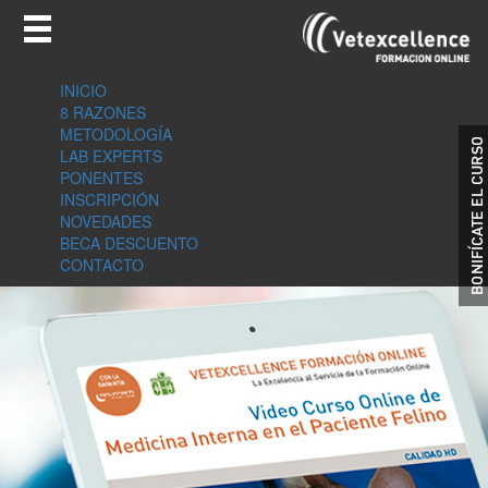
INICIO
8 RAZONES
METODOLOGÍA
LAB EXPERTS
PONENTES
INSCRIPCIÓN
NOVEDADES
BECA DESCUENTO
CONTACTO