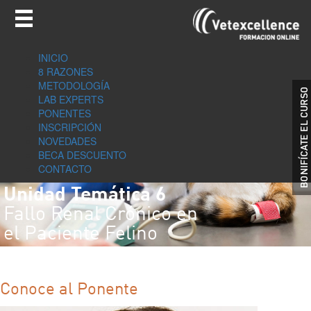
INICIO
8 RAZONES
METODOLOGÍA
LAB EXPERTS
PONENTES
INSCRIPCIÓN
NOVEDADES
BECA DESCUENTO
CONTACTO
Unidad Temática 6
Fallo Renal Crónico en
el Paciente Felino
Conoce al Ponente