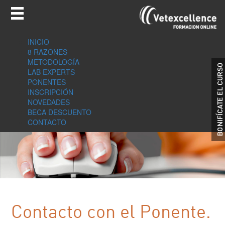
INICIO
8 RAZONES
METODOLOGÍA
LAB EXPERTS
PONENTES
INSCRIPCIÓN
NOVEDADES
BECA DESCUENTO
CONTACTO
Contacto con el Ponente.