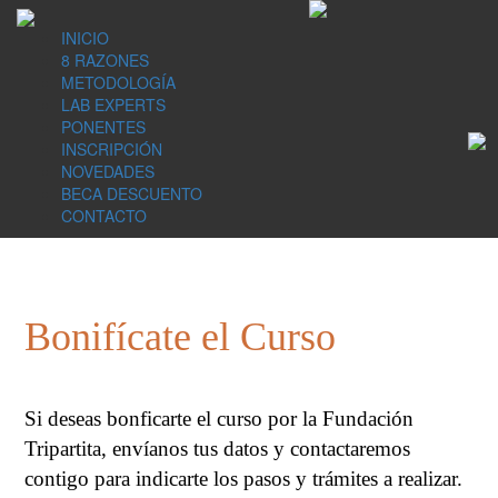
INICIO
8 RAZONES
METODOLOGÍA
LAB EXPERTS
PONENTES
INSCRIPCIÓN
NOVEDADES
BECA DESCUENTO
CONTACTO
Bonifícate el Curso
Si deseas bonficarte el curso por la Fundación
Tripartita, envíanos tus datos y contactaremos
contigo para indicarte los pasos y trámites a realizar.