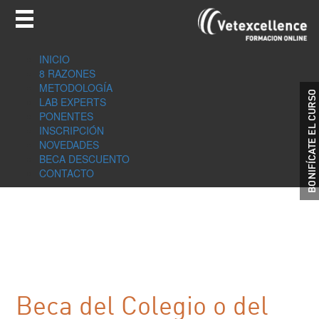
INICIO
8 RAZONES
METODOLOGÍA
LAB EXPERTS
PONENTES
INSCRIPCIÓN
NOVEDADES
BECA DESCUENTO
CONTACTO
Beca del Colegio o del