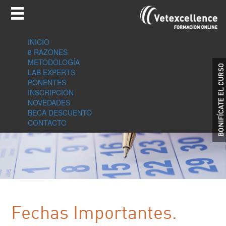
INICIO
8 RAZONES
METODOLOGÍA
LAB EXPERTS
PONENTES
INSCRIPCIÓN
NOVEDADES
BECA DESCUENTO
CONTACTO
Fechas Importantes.