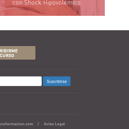
con Shock Hipovolémico
RIBIRME
 CURSO
Suscribirse
nceformacion.com
/
Aviso Legal