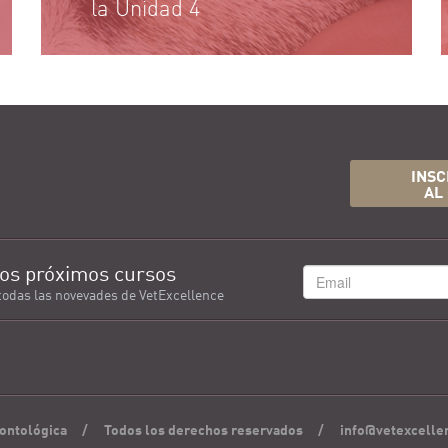
la Unidad 4
INSC
AL
os próximos cursos
todas las novevades de VetExcellence
ontológica
/
Todos los derechos reservados
/
info@vetexcelle