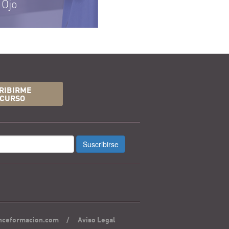
 Ojo
RIBIRME
 CURSO
Suscribirse
nceformacion.com
/
Aviso Legal