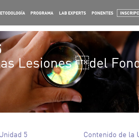
ETODOLOGÍA
PROGRAMA
LAB EXPERTS
PONENTES
INSCRIP
5
 las Lesiones del Fond
Unidad 5
Contenido de la 