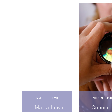
DVM, DIPL. ECVO
INCLUYE CASO
Marta Leiva
Conoce 