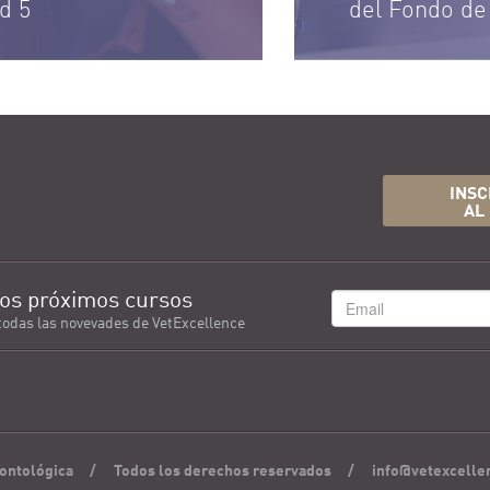
d 5
del Fondo de
INSC
AL
os próximos cursos
todas las novevades de VetExcellence
ontológica
/
Todos los derechos reservados
/
info@vetexcelle