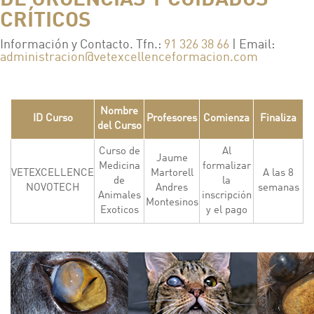
CRÍTICOS
Información y Contacto. Tfn.:
91 326 38 66
| Email:
administracion@vetexcellenceformacion.com
Nombre
ID Curso
Profesores
Comienza
Finaliza
del Curso
Curso de
Al
Jaume
Medicina
formalizar
VETEXCELLENCE
Martorell
A las 8
de
la
NOVOTECH
Andres
semanas
Animales
inscripción
Montesinos
Exoticos
y el pago