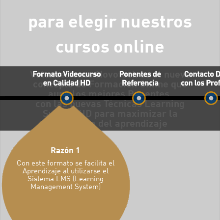
para elegir nuestros
cursos online
Vetexcellence Novotech es el nuevo
concepto de Formación Online que
auna los mejores Ponentes,
con las nuevas Técnicas Learning
System HD para maximizar la
eficiencia del aprendizaje
Razón 1
Razón 2
Con este formato se facilita el
Contamos como profes
Aprendizaje al utilizarse el
dos de los Mejores esp
Sistema LMS (Learning
en el área de Oftal
Management System)
Veterinaria : Marta 
Fernando San