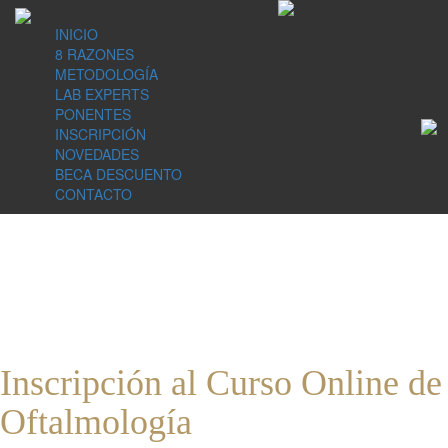
INICIO
8 RAZONES
METODOLOGÍA
LAB EXPERTS
PONENTES
INSCRIPCIÓN
NOVEDADES
BECA DESCUENTO
CONTACTO
Inscripción al Curso Online de
Oftalmología